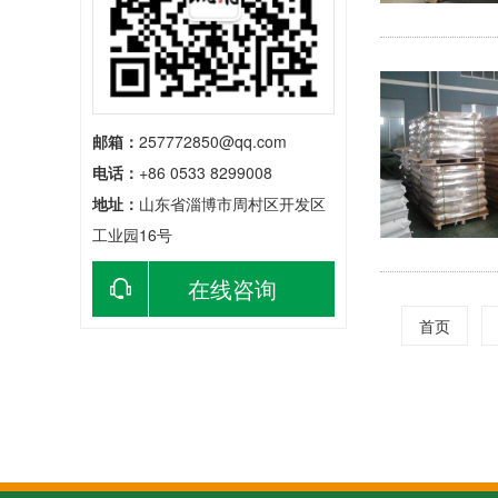
邮箱：
257772850@qq.com
电话：
+86 0533 8299008
地址：
山东省淄博市周村区开发区
工业园16号
在线咨询
首页