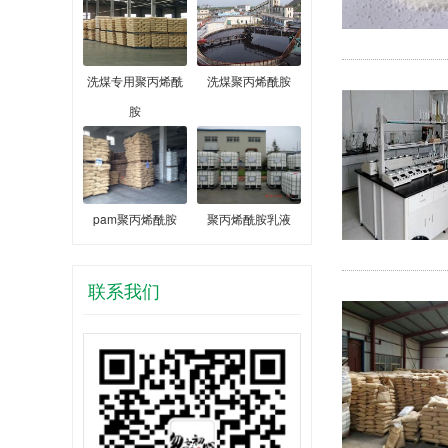
洗煤专用聚丙烯酰
洗煤聚丙烯酰胺
胺
pam聚丙烯酰胺
聚丙烯酰胺乳液
联系我们