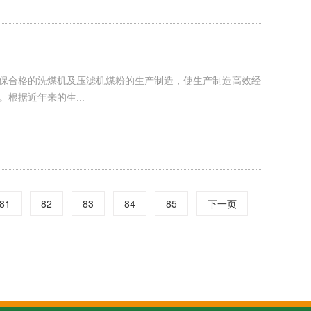
保合格的洗煤机及压滤机煤粉的生产制造，使生产制造高效经
根据近年来的生...
81
82
83
84
85
下一页