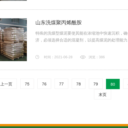
山东洗煤聚丙烯酰胺
特殊的洗煤型煤泥要使其能在浓缩池中快速沉积，确
济，必须选择合适的混凝剂，以提高煤泥的处理能力。
时间：2021-06-28
浏览：386
上一页
75
76
77
78
79
80
末页