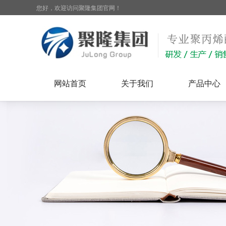
您好，欢迎访问聚隆集团官网！
网站首页
关于我们
产品中心