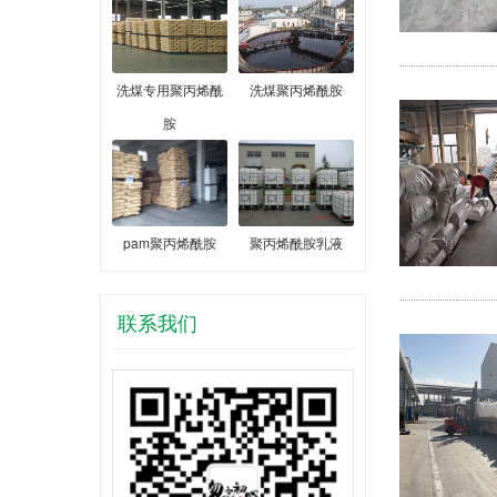
洗煤专用聚丙烯酰
洗煤聚丙烯酰胺
胺
pam聚丙烯酰胺
聚丙烯酰胺乳液
联系我们