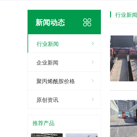
行业新
新闻动态
行业新闻
企业新闻
聚丙烯酰胺价格
原创资讯
推荐产品