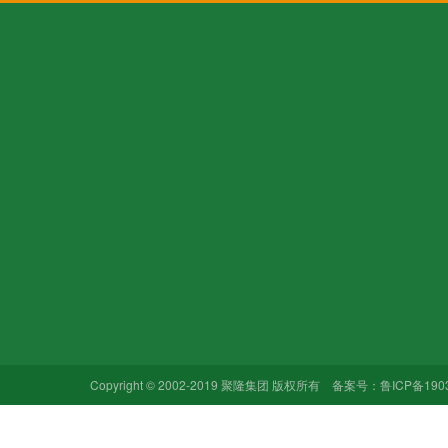
关于我们
产品中心
新闻动态
企业文化
阴离子聚丙烯酰胺
行业新闻
加入我们
阳离子聚丙烯酰胺
企业新闻
销售网络
非离子聚丙烯酰胺
聚丙烯酰胺
合作品牌
聚丙烯酰胺乳液
原创资讯
Copyright © 2002-2019 聚隆集团 版权所有 备案号：
鲁ICP备190
碳酸氢钠
其他硫酸钠